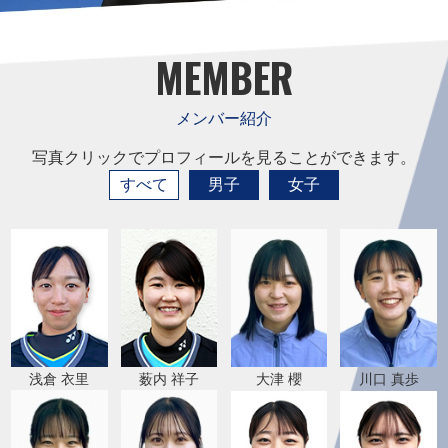
MEMBER
メンバー紹介
写真クリックでプロフィールを見ることができます。
すべて
男子
女子
浅倉 衣里
薮内 祥子
大津 櫻
川口 真歩