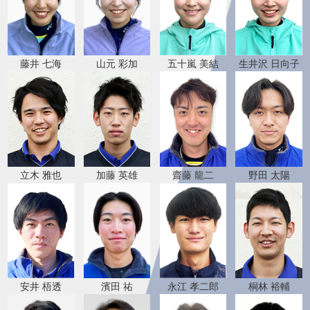
五十嵐 美結
生井沢 日向子
藤井 七海
山元 彩加
立木 雅也
加藤 英雄
齋藤 龍二
野田 太陽
安井 梧透
永江 孝二郎
濱田 祐
桐林 裕輔