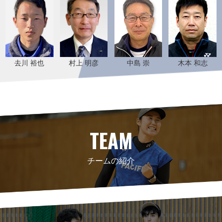
去川 裕也
村上 明彦
中島 崇
木本 和志
TEAM
チームの紹介